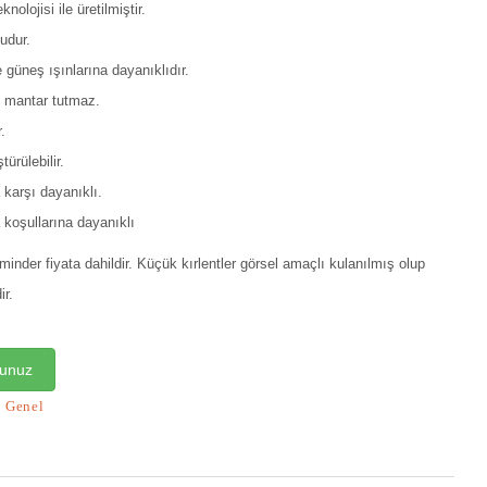
nolojisi ile üretilmiştir.
udur.
e güneş ışınlarına dayanıklıdır.
 mantar tutmaz.
.
ürülebilir.
karşı dayanıklı.
koşullarına dayanıklı
minder fiyata dahildir. Küçük kırlentler görsel amaçlı kulanılmış olup
ir.
runuz
:
Genel