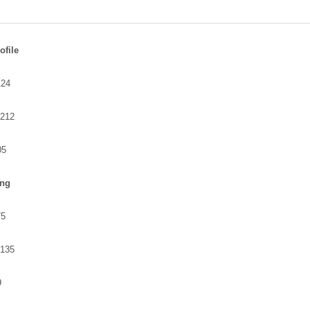
ofile
124
212
05
ing
75
135
9