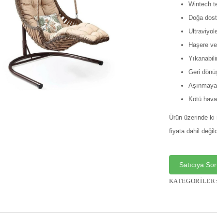
Wintech tek
Doğa dost
Ultraviyol
Haşere ve
Yıkanabilir
Geri dönüşt
Aşınmaya 
Kötü hava 
Ürün üzerinde ki 
fiyata dahil değild
Satıcıya So
KATEGORILER