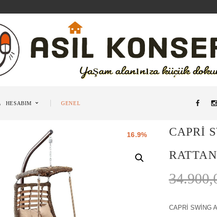
HESABIM
GENEL
CAPRİ 
16.9%
RATTAN
34.900
CAPRİ SWİNG 