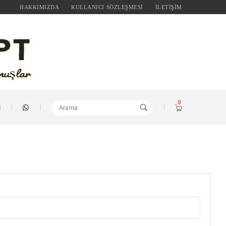
HAKKIMIZDA
KULLANICI SÖZLEŞMESİ
İLETİŞİM
0