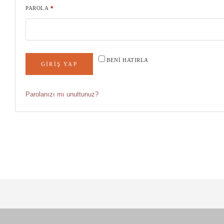
PAROLA
*
BENI HATIRLA
GIRIŞ YAP
Parolanızı mı unuttunuz?